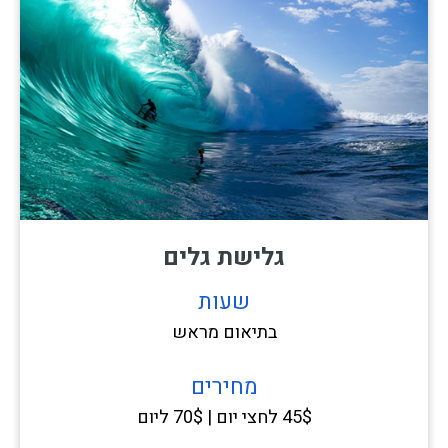
גלישת גלים
שעות
בתיאום מראש
מחירים
45$ לחצי יום | 70$ ליום