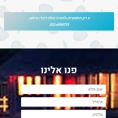
זו רק התמצית...לחוויה כולה דברו איתנו...
052-6000719
פנו אלינו