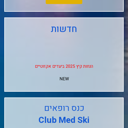
חדשות
הנחות קיץ 2025 ביעדים אקזוטיים
NEW
↓↓↓
Club Med Les Arcs Panorama
כנס רופאים
Club Med L'alpe D'huez
Club Med Ski
Club Med La Rosiere