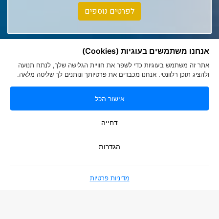
Club Med Tignes
לפרטים נוספים
Club Med Seychelles
אנחנו משתמשים בעוגיות (Cookies)
אתר זה משתמש בעוגיות כדי לשפר את חוויית הגלישה שלך, לנתח תנועה
ולהציג תוכן רלוונטי. אנחנו מכבדים את פרטיותך ונותנים לך שליטה מלאה.
אישור הכל
הצהרת נגישות
|
מדיניות פרטיות
Romy Tours Travel Specialists
דחייה
052-6000719
info@romytours.co.il
הגדרות
מדיניות פרטיות
בניית אתרים
Smart Soft Web