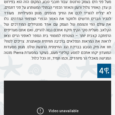
מעל פני הים בעמק טרנטס. עבור חובבי טבע, המקום הזה הוא בפירוש
גן עדן. האוויר צלול ורענן והאזור הכפרי הבתולי המשתרע על פני דונמים,
לא יצליח להוריד לכם את החיוך מהפנים. מגוון הפעילויות מעודד
להכיר חברים חדשים ולחקור את האזור הכפרי הצרפתי המדהים. גלו
את עולם החי והצומח של העמק עם אחד מהטיולים המודרכים של
הקלאב. מעלית סקי הקיץ תיקח אתכם גבוה להרים, ואם אתם מעדיפים
הרפתקה קצבית יותר – הצטרפו למומחי בית הספר לאופני הרים וצאו
לראות את המראות הנפלאים ברכיבה חוויתית ומאתגרת. צריכים לנוח?
חוו את חיק הטבע בבריכת הגג החיצונית הרוגעת שלנו. מגוון מסעדות
המועדון יקחו אתכם למסע קולינרי מענג, בעיקר במסעדת Pierra מנטה
המגישה מאכלי הר מיוחדים, וכמו תמיד, זה הכל כלול.