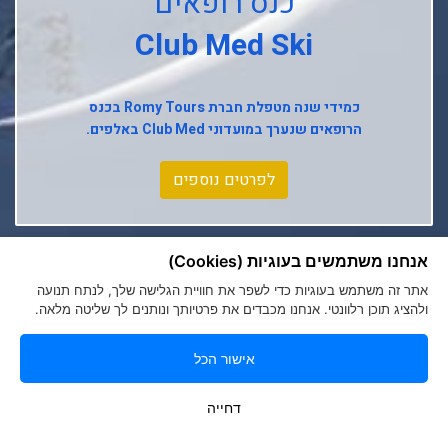
כנס רופאים
Club Med L'alpe D'huez
Club Med Ski
Club Med La Rosiere
Club Med Tignes
כמידי שנה מטפלת חברת
Romy Tours
בכנס
הרופאים שנערך במועדוני
Club Med
באלפים.
Club Med Seychelles
לפרטים נוספים
אנחנו משתמשים בעוגיות (Cookies)
אתר זה משתמש בעוגיות כדי לשפר את חוויית הגלישה שלך, לנתח תנועה
ולהציג תוכן רלוונטי. אנחנו מכבדים את פרטיותך ונותנים לך שליטה מלאה.
אישור הכל
הצהרת נגישות
|
מדיניות פרטיות
Romy Tours Travel Specialists
דחייה
052-6000719
info@romytours.co.il