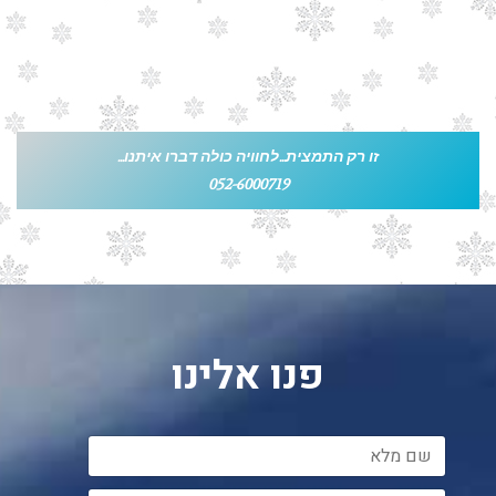
זו רק התמצית...לחוויה כולה דברו איתנו...
052-6000719
פנו אלינו