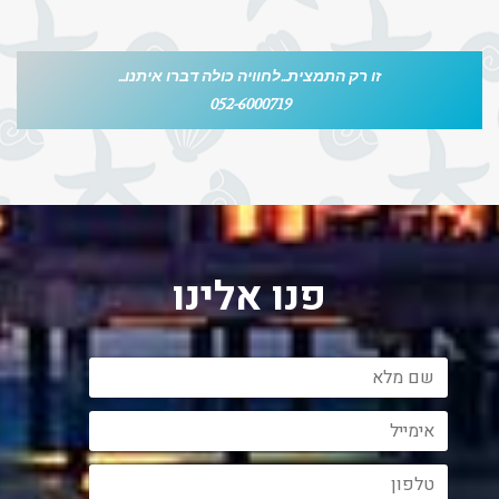
זו רק התמצית...לחוויה כולה דברו איתנו...
052-6000719
פנו אלינו