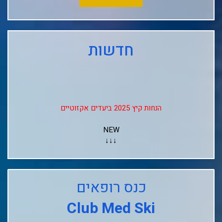
חדשות
הנחות קיץ 2025 ביעדים אקזוטיים
NEW
↓↓↓
Club Med Les Arcs Panorama
Club Med L'alpe D'huez
כנס רופאים
Club Med La Rosiere
Club Med Ski