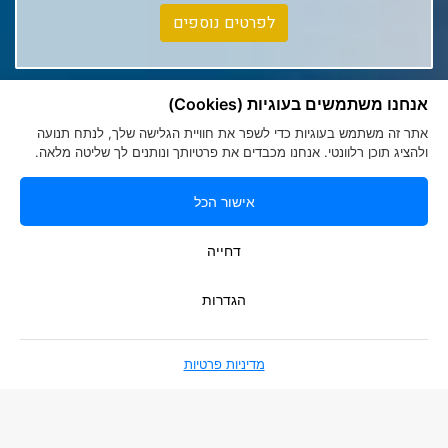
Club Med Tignes
לפרטים נוספים
Club Med Seychelles
אנחנו משתמשים בעוגיות (Cookies)
אתר זה משתמש בעוגיות כדי לשפר את חוויית הגלישה שלך, לנתח תנועה
ולהציג תוכן רלוונטי. אנחנו מכבדים את פרטיותך ונותנים לך שליטה מלאה.
אישור הכל
הצהרת נגישות
|
מדיניות פרטיות
Romy Tours Travel Specialists
דחייה
052-6000719
info@romytours.co.il
הגדרות
מדיניות פרטיות
בניית אתרים
Smart Soft Web