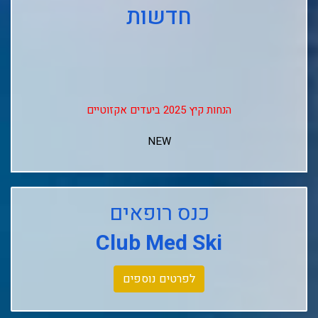
חדשות
הנחות קיץ 2025 ביעדים אקזוטיים
NEW
↓↓↓
Club Med Les Arcs Panorama
כנס רופאים
Club Med L'alpe D'huez
Club Med Ski
Club Med La Rosiere
Club Med Tignes
לפרטים נוספים
Club Med Seychelles