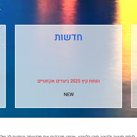
חדשות
הנחות קיץ 2025 ביעדים אקזוטיים
NEW
↓↓↓
Club Med Les Arcs Panorama
Club Med L'alpe D'huez
Club Med La Rosiere
נתח תנועה ולהציג תוכן רלוונטי. אנחנו מכבדים את פרטיותך ונותנים לך של