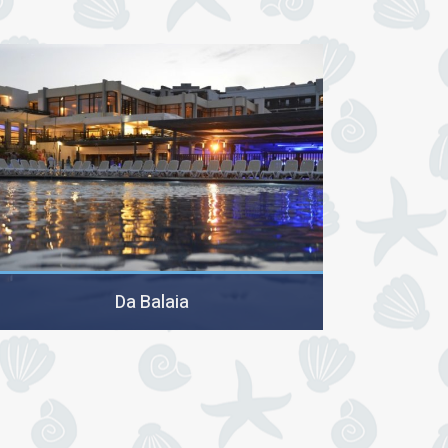
Da Balaia
מיקום: 150 דונם בדרום פורטוגל, על צוק אדום הפונה אל
האוקינוס.המלון: 372 חדרים המחולקים בין 3…