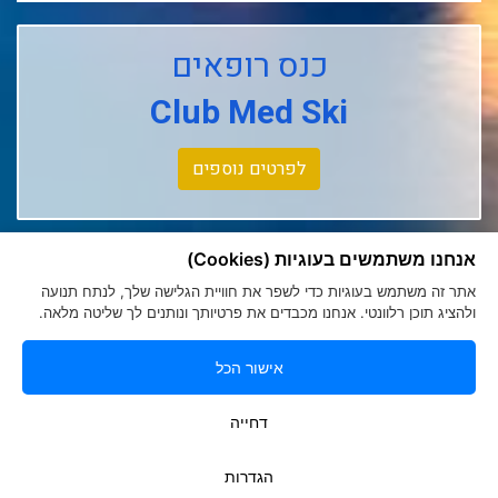
Club Med Les Arcs Panorama
כנס רופאים
Club Med L'alpe D'huez
Club Med Ski
Club Med La Rosiere
לפרטים נוספים
Club Med Tignes
Club Med Seychelles
אנחנו משתמשים בעוגיות (Cookies)
אתר זה משתמש בעוגיות כדי לשפר את חוויית הגלישה שלך, לנתח תנועה
ולהציג תוכן רלוונטי. אנחנו מכבדים את פרטיותך ונותנים לך שליטה מלאה.
אישור הכל
הצהרת נגישות
|
מדיניות פרטיות
Romy Tours Travel Specialists
דחייה
052-6000719
info@romytours.co.il
הגדרות