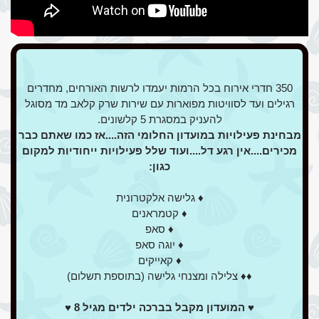
350 חדרי אירוח בכל הרמות יעמדו לרשות האורחים, מחדרים
רגילים ועד לסוויטות מפוארות עם שירות שרק קלאב מד מסוגל
להעניק במסגרת 5 קלשונים.
מבחינת פעילויות במועדון החלומי הזה....אז כמו שאתם כבר
מכירים....אין רגע דל....ועוד שלל
פעילויות ייחודיות למקום
כגון:
♦ גלישה אלקטרונית
♦ קטמראנים
♦ סאפ
♦ יוגה סאפ
♦ קאייקים
♦♦ צלילה ומצנחי גלישה (בתוספת תשלום)
♥ המועדון מקבל בברכה ילדים מגיל 8 ♥