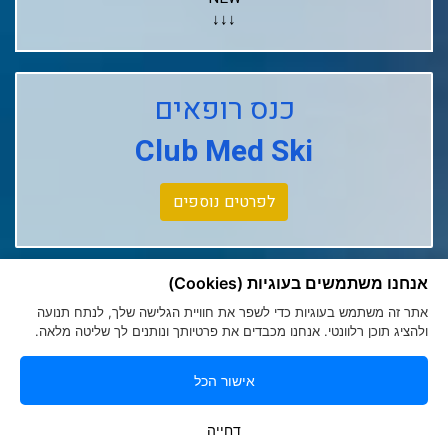
↓↓↓
Club Med Les Arcs Panorama
כנס רופאים
Club Med L'alpe D'huez
Club Med Ski
Club Med La Rosiere
Club Med Tignes
לפרטים נוספים
Club Med Seychelles
אנחנו משתמשים בעוגיות (Cookies)
אתר זה משתמש בעוגיות כדי לשפר את חוויית הגלישה שלך, לנתח תנועה
ולהציג תוכן רלוונטי. אנחנו מכבדים את פרטיותך ונותנים לך שליטה מלאה.
אישור הכל
הצהרת נגישות
|
מדיניות פרטיות
Romy Tours Travel Specialists
דחייה
052-6000719