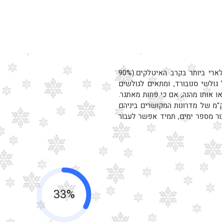
אתר הסקי של "מדונה די קמפיליו" נחשב לאתר פופולארי ביותר בקרב האיטלקים.(90%
גולשי סנובורד, ומתאים לגולשים
או אותו מהנה, אם כי פחות מאתגר.
הסקי של מדונה די קמפיליו משתרע על פני 150 ק"מ של מדרונות המקושרים ביניהם
ור מספר ימים, תמיד אפשר לעבור
33%