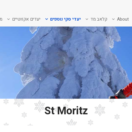
About
קלאב מד
יעדי סקי נוספים
יעדים אקזוטיים
מב
St Moritz