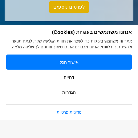
Club Med Tignes
לפרטים נוספים
Club Med Seychelles
אנחנו משתמשים בעוגיות (Cookies)
אתר זה משתמש בעוגיות כדי לשפר את חוויית הגלישה שלך, לנתח תנועה
ולהציג תוכן רלוונטי. אנחנו מכבדים את פרטיותך ונותנים לך שליטה מלאה.
אישור הכל
הצהרת נגישות
|
מדיניות פרטיות
Romy Tours Travel Specialists
דחייה
052-6000719
info@romytours.co.il
הגדרות
מדיניות פרטיות
בניית אתרים
Smart Soft Web