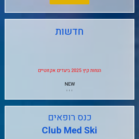
חדשות
הנחות קיץ 2025 ביעדים אקזוטיים
NEW
↓↓↓
Club Med Les Arcs Panorama
כנס רופאים
Club Med L'alpe D'huez
Club Med Ski
Club Med La Rosiere