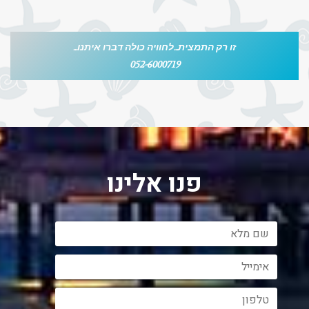
זו רק התמצית...לחוויה כולה דברו איתנו...
052-6000719
פנו אלינו