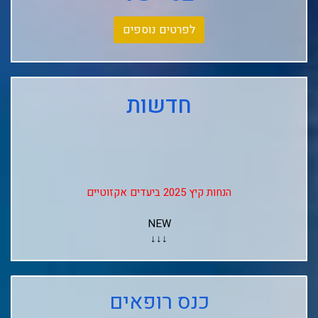
לפרטים נוספים
חדשות
הנחות קיץ 2025 ביעדים אקזוטיים
NEW
↓↓↓
Club Med Les Arcs Panorama
כנס רופאים
Club Med L'alpe D'huez