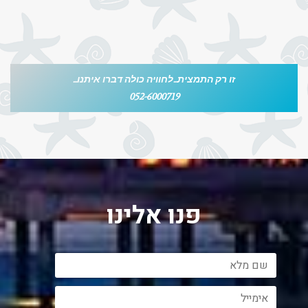
זו רק התמצית...לחוויה כולה דברו איתנו...
052-6000719
פנו אלינו