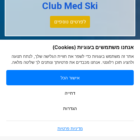
Club Med Ski
Club Med La Rosiere
Club Med Tignes
לפרטים נוספים
Club Med Seychelles
אנחנו משתמשים בעוגיות (Cookies)
אתר זה משתמש בעוגיות כדי לשפר את חוויית הגלישה שלך, לנתח תנועה
ולהציג תוכן רלוונטי. אנחנו מכבדים את פרטיותך ונותנים לך שליטה מלאה.
אישור הכל
הצהרת נגישות
|
מדיניות פרטיות
Romy Tours Travel Specialists
דחייה
052-6000719
info@romytours.co.il
הגדרות
מדיניות פרטיות
בניית אתרים
Smart Soft Web