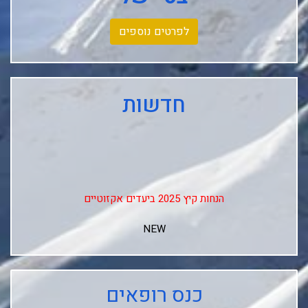
לפרטים נוספים
חדשות
הנחות קיץ 2025 ביעדים אקזוטיים
NEW
↓↓↓
Club Med Les Arcs Panorama
כנס רופאים
Club Med L'alpe D'huez