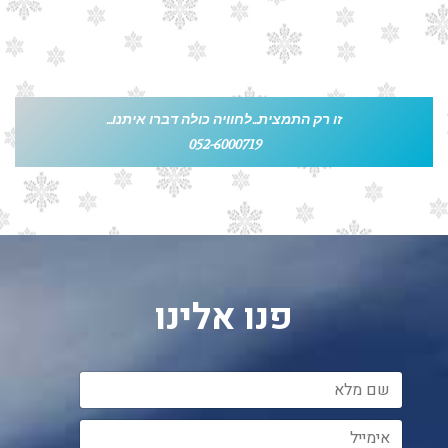
זו רק התמצית...לחוויה כולה דברו איתנו...
052-6000719
פנו אלינו