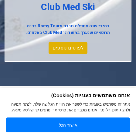
Club Med Ski
Club Med La Rosiere
Club Med Tignes
כמידי שנה מטפלת חברת
Romy Tours
בכנס
הרופאים שנערך במועדוני
Club Med
באלפים.
Club Med Seychelles
לפרטים נוספים
אנחנו משתמשים בעוגיות (Cookies)
אתר זה משתמש בעוגיות כדי לשפר את חוויית הגלישה שלך, לנתח תנועה
הצהרת נגישות
|
מדיניות פרטיות
ולהציג תוכן רלוונטי. אנחנו מכבדים את פרטיותך ונותנים לך שליטה מלאה.
Romy Tours Travel Specialists
052-6000719
אישור הכל
info@romytours.co.il