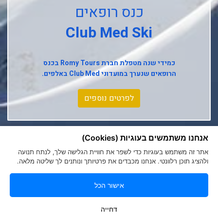
כנס רופאים
Club Med L'alpe D'huez
Club Med Ski
Club Med La Rosiere
Club Med Tignes
כמידי שנה מטפלת חברת
Romy Tours
בכנס
הרופאים שנערך במועדוני
Club Med
באלפים.
Club Med Seychelles
לפרטים נוספים
אנחנו משתמשים בעוגיות (Cookies)
אתר זה משתמש בעוגיות כדי לשפר את חוויית הגלישה שלך, לנתח תנועה
ולהציג תוכן רלוונטי. אנחנו מכבדים את פרטיותך ונותנים לך שליטה מלאה.
אישור הכל
הצהרת נגישות
|
מדיניות פרטיות
Romy Tours Travel Specialists
דחייה
052-6000719