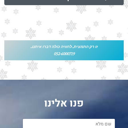
זו רק התמצית...לחוויה כולה דברו איתנו...
052-6000719
פנו אלינו