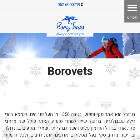
052-6000719
Borovets
בורובץ הוא אתר סקי ונופש, בגובה 1350 מ' מעל פני הים, הנמצא בהרי
רילה שבבולגריה. בורובץ שייך למחוז סופיה. האתר כולל שני מרחבי
סקי, אחד בגודל החרמון פלוס והשני גבוה יותר, שאליו מגיעים בגונדולה
ובו ישנו מרחב סקי בעל מסלולים ארוכים יותר, רחבים ולכל הרמות.