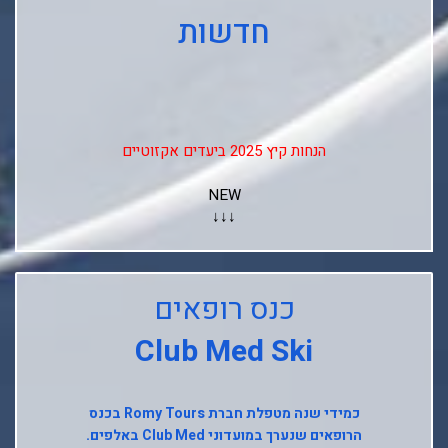
חדשות
הנחות קיץ 2025 ביעדים אקזוטיים
NEW
↓↓↓
Club Med Les Arcs Panorama
Club Med L'alpe D'huez
כנס רופאים
Club Med La Rosiere
Club Med Ski
Club Med Tignes
כמידי שנה מטפלת חברת
Romy Tours
בכנס
Club Med Seychelles
הרופאים שנערך במועדוני
Club Med
באלפים.