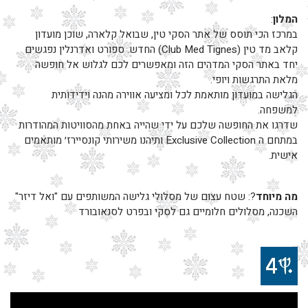
המלון
:
במרכז הכי תוסס של אתר הסקי טין, שבואל קלארה, שוכן מועדון
קלאב מד טין (Club Med Tignes) החדש. ספורט ואדרנלין נפגשים
יחד באתר הסקי המדהים הזה ומאפשרים לכם לגלוש אל חופשה
מלאת התרגשות ויופי.
הגלישה במועדון מותאמת לכל ומציעה אווירה מהנה וידידותית
למשפחה.
שדרגו את החופשה שלכם על ידי שהייה באחת מהסוויטות המהודרות
במתחם ה Exclusive Collection ותיהנו משירותי קונסיירז׳ מותאמים
אישית.
מה
מיוחד
?: שטח עצום של מסלולי גלישה המשותפים עם "ואל דיזר"
השכנה, מסלולים חלומיים גם לסקי ובפרט לסנאובורד