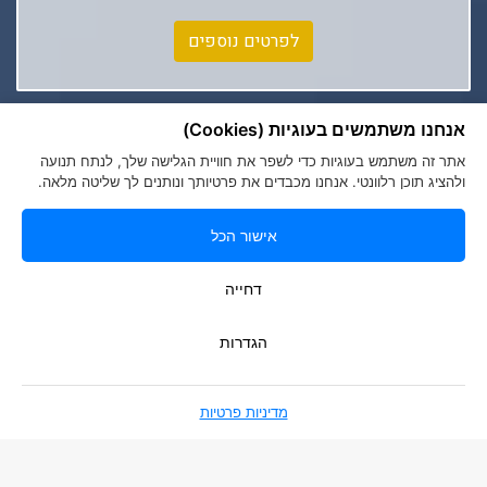
לפרטים נוספים
אנחנו משתמשים בעוגיות (Cookies)
אתר זה משתמש בעוגיות כדי לשפר את חוויית הגלישה שלך, לנתח תנועה
ולהציג תוכן רלוונטי. אנחנו מכבדים את פרטיותך ונותנים לך שליטה מלאה.
אישור הכל
הצהרת נגישות
|
מדיניות פרטיות
Romy Tours Travel Specialists
דחייה
052-6000719
info@romytours.co.il
הגדרות
מדיניות פרטיות
בניית אתרים
Smart Soft Web