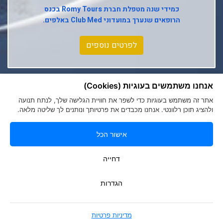
Club Med Tignes
כמידי שנה מטפלת חברת
Romy Tours
בכנס
הרופאים שנערך במועדוני
Club Med
באלפים.
Club Med Seychelles
לפרטים נוספים
אנחנו משתמשים בעוגיות (Cookies)
אתר זה משתמש בעוגיות כדי לשפר את חוויית הגלישה שלך, לנתח תנועה
ולהציג תוכן רלוונטי. אנחנו מכבדים את פרטיותך ונותנים לך שליטה מלאה.
אישור הכל
הצהרת נגישות
|
מדיניות פרטיות
Romy Tours Travel Specialists
דחייה
052-6000719
info@romytours.co.il
הגדרות
מדיניות פרטיות
בניית אתרים
Smart Soft Web