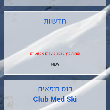
חדשות
הנחות קיץ 2025 ביעדים אקזוטיים
NEW
↓↓↓
Club Med Les Arcs Panorama
כנס רופאים
Club Med L'alpe D'huez
Club Med Ski
Club Med La Rosiere