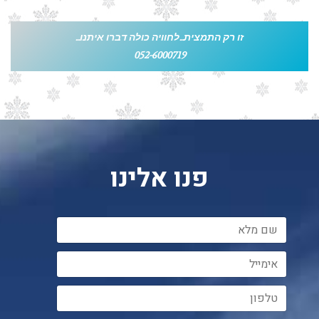
זו רק התמצית...לחוויה כולה דברו איתנו...
052-6000719
פנו אלינו