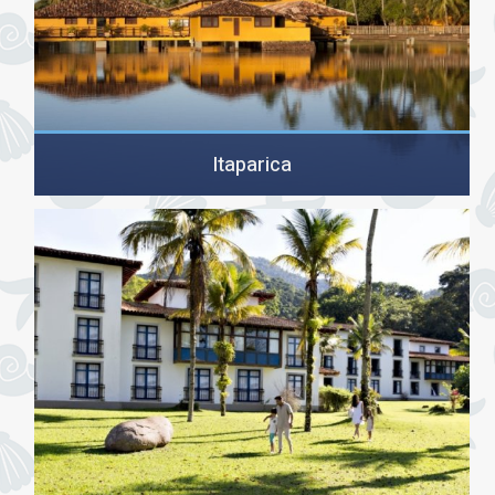
Itaparica
מיקום: לחוף האוקינוס האטלנטי במדינת באהיה שבברזיל.המלון: 334
בונגלוס לאורך הנהר שחוצה את המועדון, המחולקים…