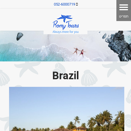
052-6000719
Brazil