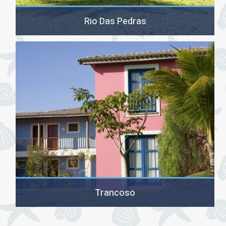
Rio Das Pedras
מיקום: דרומית לריו דה ז'נרו, בתוך שמורת טבע מוגנת ,שניה בגודלה
בברזיל בשם מאטה אטלנטיקה.המלון:…
Trancoso
מיקום: 300 ק"מ דרומית לסאלוודור, ו-5 ק"מ דרומית לפורטו סיגוורו
,שבו שדה התעופה ועל חוף…