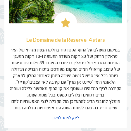
Le Domaine de la Reserve-4 stars
במיקום מושלם על החוף הקטן קור בחלקו הצפון מזרחי של האי
פראלין מרחק של 20 דקות משדה התעופה ו-10 דקות ממעגן
הסירות המרכזי של פראלין.בריזורט המיוחד 39 וילות עם נגיעות
של עיצוב קריאולי חמים.המקום מפורסם בזכות הבריכה הגדולה
ביותר בכל איי סיישל.גישה ישירה תינתן לאורחי המלון לפארק
הלאומי הימי "סיינט אן מרין" עם קירבה לאי הצבים"קורייז".
הקירבה לריף המדהים שעוטף את קו החוף מאפשר צלילה ושחיה
במים רגועים וצלולים כמעט בכל עונות השנה.
מומלץ לחובבי הדיג להתעדכן מול הקבלה לגבי האפשרויות ליום
שייט ודייג בהתאם לעונות השנה עם אפשרויות הצלחה רבות.
לינק לאתר למלון