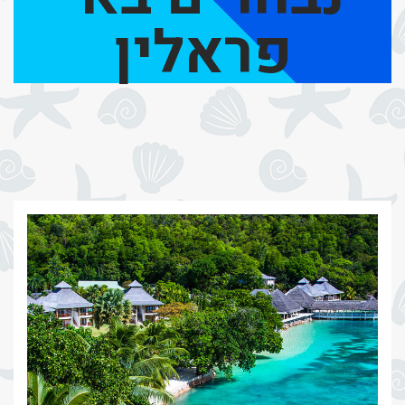
פראלין