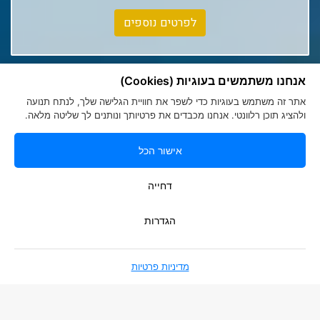
Club Med Tignes
לפרטים נוספים
Club Med Seychelles
אנחנו משתמשים בעוגיות (Cookies)
אתר זה משתמש בעוגיות כדי לשפר את חוויית הגלישה שלך, לנתח תנועה
ולהציג תוכן רלוונטי. אנחנו מכבדים את פרטיותך ונותנים לך שליטה מלאה.
אישור הכל
הצהרת נגישות
|
מדיניות פרטיות
Romy Tours Travel Specialists
דחייה
052-6000719
info@romytours.co.il
הגדרות
מדיניות פרטיות
בניית אתרים
Smart Soft Web