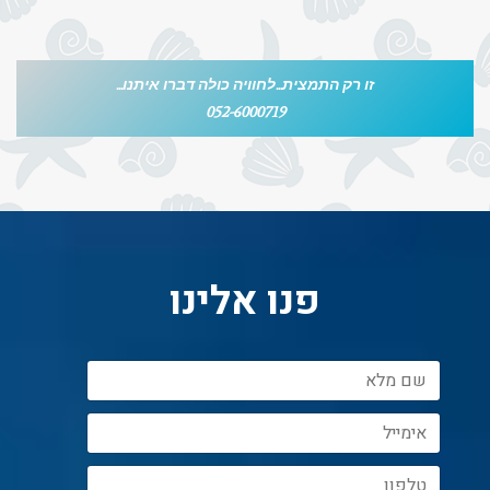
זו רק התמצית...לחוויה כולה דברו איתנו...
052-6000719
פנו אלינו