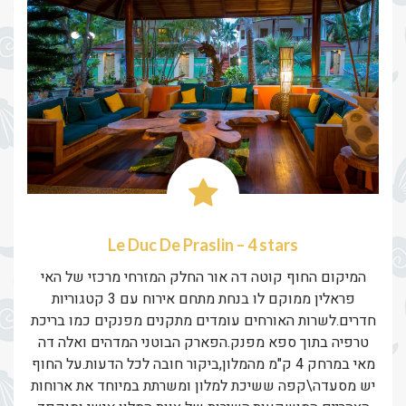
Le Duc De Praslin – 4 stars
המיקום החוף קוטה דה אור החלק המזרחי מרכזי של האי
פראלין ממוקם לו בנחת מתחם אירוח עם 3 קטגוריות
חדרים.לשרות האורחים עומדים מתקנים מפנקים כמו בריכת
טרפיה בתוך ספא מפנק.הפארק הבוטני המדהים ואלה דה
מאי במרחק 4 ק"מ מהמלון,ביקור חובה לכל הדעות.על החוף
יש מסעדה\קפה ששיכת למלון ומשרתת במיוחד את ארוחות