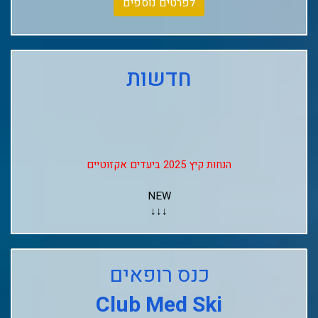
לפרטים נוספים
חדשות
הנחות קיץ 2025 ביעדים אקזוטיים
NEW
↓↓↓
Club Med Les Arcs Panorama
Club Med L'alpe D'huez
כנס רופאים
Club Med La Rosiere
Club Med Ski