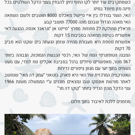
כשמתקרבים עוד יותר לקו החוף ניתן להבחין בעצי הדקל השולטים בכל
פינה מזן מיוחד במינו.
האי, השני בגודלו בין איי סיישל מאכלס 8000 תושבים ולשם השוואה
האי מאהה הגדול שבהם מונה 77000 תושבי קבע.
פראלין מחולקת ל2 מחוזות: מפרץ "סיינט אן "וגראנד אנסה. ההגעה לאי
אפשרית בטיסה ממאהה בסביבות 15 דקות.
אפשרות נוספת היא מעבורת מהירה שזמן הגעתה בים שקט הוא סביב
70 דקות.
המבנה הטופוגרפי הנוח של האי, רכסי הגבעות הנמוכות, הגבוהה ביותר
367 מטר, מאפשרים טיולים ברגל בסביבת אקלים נוח למדי, עם מעט
גשמים בתוך יער עם מגוון ציפורים נדירות.
האטרקציה המרכזית של האי היא פארק בוטאני "עמק דה מאי" שנחשב
לאתר מורשת אונסקו שבו נמצאים מוגנים ע"י הממשלה משנת 1966
עצי הדקל מהזן הנדיר ביותר "קוקו דה מר".
מוזמנים ללכת לאיבוד בתוך חלום...