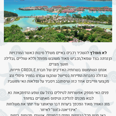
לא מומלץ
להשכיר רכבים באיים משלל סיבות כאשר המרכזיות
הן:נהיגה בצד שמאל,הכביש מאוד משובש מפותל וללא שוליים ,ובלילה
חושך מצרים.
אנחנו השתמשנו בשרותיה האדיבים של חברת CREOLE תיירות,
הגדולה בחברות התיירות בסיישל שהקצו עבורנו במחיר סימלי נהג
מקצועי וחייבים אחד כזה שיסתובב ויסביר על נפלאות האי ותושביו.
פנים האי מספק אפשרויות לטיולים ברגל עם שפע הרפתקאות .נא
לבוא מוכנים להליכה וטיפוס מאתגרים במיוחד.
מזג האוויר מאוד הפכפך ביערות דבר שיאתגר עוד יותר את משלחות
"אינדיאנה-ג'ונס" לאיזור.
האי מגוון מכל הבחינות..נופים קדמוניים, אנשים, מקומות, ריחות