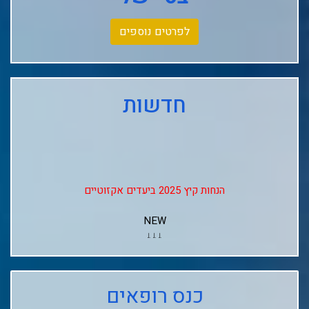
לפרטים נוספים
חדשות
הנחות קיץ 2025 ביעדים אקזוטיים
NEW
↓↓↓
Club Med Les Arcs Panorama
כנס רופאים
Club Med L'alpe D'huez