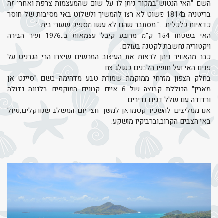
השם "האי הנטוש"במקור ניתן לו על שום שהמעצמות צרפת ואחרי זה
בריטניה ב1814 פשוט לא רצו להמשיך ולשלוט באי מסיבות של חוסר
כדאיות כלכלית....".מסתבר שהם לא עשו מספיק שעורי בית..".
האי בשטחו 154 ק"מ מרובע קיבל עצמאות ב..1976 ועיר הבירה
ויקטוריה נחשבת לקטנה בעולם.
כבר מהאוויר ניתן לראות את העיצוב המרשים שיצרו הרי הגרניט על
פנים האי ועל חופיו הלבנים כשלג צח.
בחלק הצפון מזרחי ממוקמת שמורת טבע מדהימה בשם "סיינט אן
מארין" הכוללת קבוצה של 6 איים קטנים המוקפים בלגונה גדולה
ורדודה עם שלל דגים נדירים.
אנו ממליצים להשכיר קטמראן למשך חצי יום המשלב שנורקלים,טיול
באי הצבים הקרוב,וברביקיו מושקע.