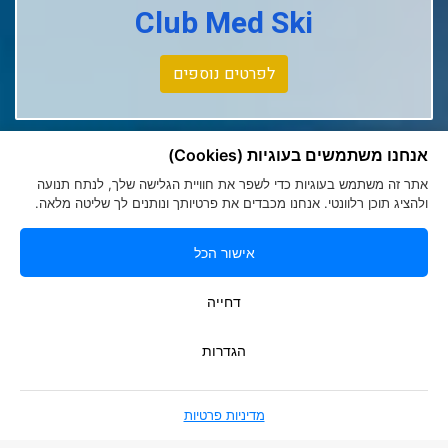
Club Med Ski
Club Med La Rosiere
Club Med Tignes
לפרטים נוספים
Club Med Seychelles
אנחנו משתמשים בעוגיות (Cookies)
אתר זה משתמש בעוגיות כדי לשפר את חוויית הגלישה שלך, לנתח תנועה
ולהציג תוכן רלוונטי. אנחנו מכבדים את פרטיותך ונותנים לך שליטה מלאה.
אישור הכל
הצהרת נגישות
|
מדיניות פרטיות
Romy Tours Travel Specialists
דחייה
052-6000719
info@romytours.co.il
הגדרות
מדיניות פרטיות
בניית אתרים
Smart Soft Web