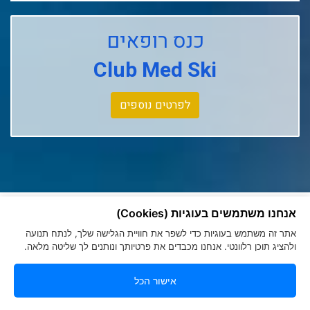
Club Med Les Arcs Panorama
כנס רופאים
Club Med L'alpe D'huez
Club Med Ski
Club Med La Rosiere
Club Med Tignes
לפרטים נוספים
Club Med Seychelles
אנחנו משתמשים בעוגיות (Cookies)
אתר זה משתמש בעוגיות כדי לשפר את חוויית הגלישה שלך, לנתח תנועה
הצהרת נגישות
|
מדיניות פרטיות
ולהציג תוכן רלוונטי. אנחנו מכבדים את פרטיותך ונותנים לך שליטה מלאה.
Romy Tours Travel Specialists
052-6000719
אישור הכל
info@romytours.co.il