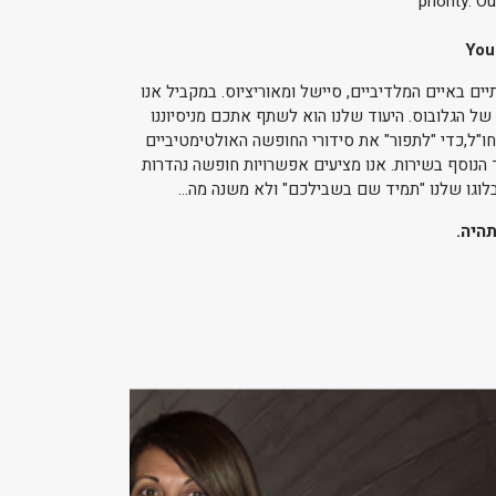
priority. 
You
ת בפרט באתרי נופש יוקרתיים באיים המלדיביים, סיישל ומאוריציוס. במקביל אנו
ל הגלובוס. היעוד שלנו הוא לשתף אתכם מניסיוננו
ו"ל,כדי "לתפור" את סידורי החופשה האולטימטיביים
הנוסף בשירות. אנו מציעים אפשרויות חופשה נהדרות
וגו שלנו "תמיד שם בשבילכם" ולא משנה מה...
תהיה.