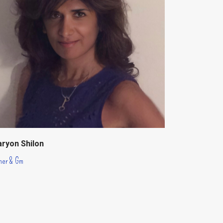
ryon Shilon
ner & Gm