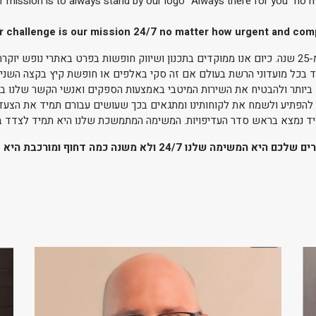
Our mission is to always stand by our logo "Always there for you" no 
r challenge is our mission 24/7 no matter how urgent and com
רומי טורס הינה סוכנות בוטיק בעלת ניסיון של למעלה מ-25 שנה. כיום אנו ממוקדים בתכנון ושיווק חופשו
בכל מועדוני הרשת בעולם אם זה סקי באלפים או חופשת קיץ בקצה השני ש
ים ביותר ולהבטיח את השירות המיטבי באמצעות הספקים ואנשי הקשר שלנו בח
ם להפתיע ולשמח את לקוחותינו ומתגאים בכך שעושים עבורם תמיד את הצעד 
יד נמצא בראש סדר העדיפויות. המשימה המתמשכת שלנו היא תמיד לצדד בל
כם היא המשימה שלנו 24/7 ולא משנה כמה דחוף ומורכב
ת היא 